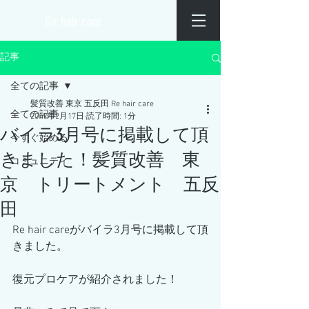
​Re hair care
記事
全ての記事
髪質改善 東京 五反田 Re hair care
全ての記事
2019年2月17日
読了時間: 1分
バイラ3月号に掲載して頂
今すぐ始める
きました！髪質改善 東
コミュニティ
京 トリートメント 五反
田
Re hair careがバイラ3月号に掲載して頂
きました。
復元プロケアが紹介されました！