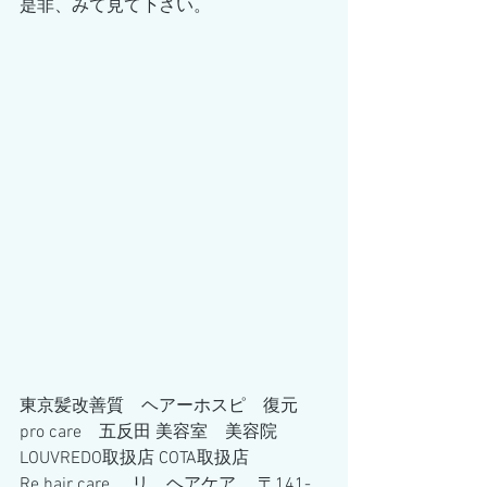
是非、みて見て下さい。
東京髪改善質　ヘアーホスピ　復元
pro care　五反田 美容室　美容院　 
LOUVREDO取扱店 COTA取扱店 
Re hair care 　リ　ヘアケア　 〒141-