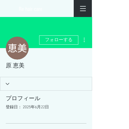
​Re hair care
その他
フォローする
原 恵美
プロフィール
登録日： 2025年6月22日