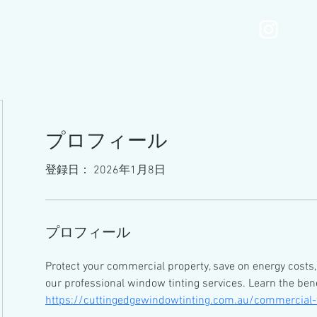
MOTONIMOmenu
Services
Gallery
Blog
プロフィール
登録日： 2026年1月8日
プロフィール
Protect your commercial property, save on energy costs,
our professional window tinting services. Learn the ben
https://cuttingedgewindowtinting.com.au/commercial-