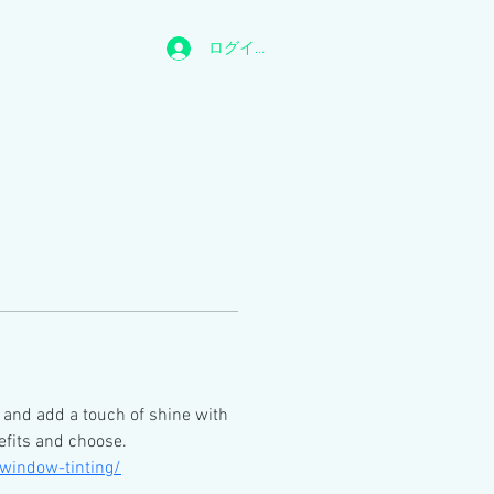
ログイン
 and add a touch of shine with 
efits and choose.
window-tinting/