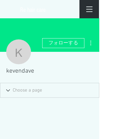
​Re hair care
その他
フォローする
kevendave
kevendave