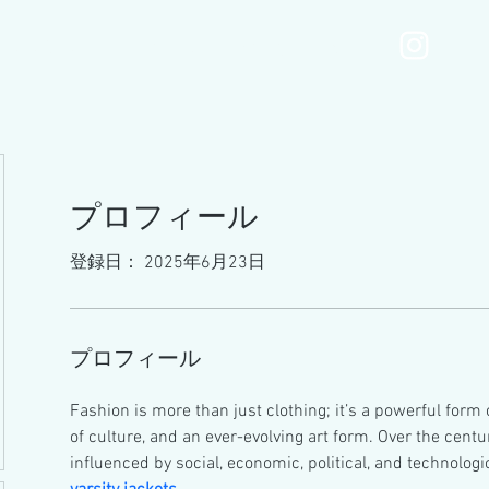
MOTONIMOmenu
Services
Gallery
Blog
プロフィール
登録日： 2025年6月23日
プロフィール
Fashion is more than just clothing; it’s a powerful form o
of culture, and an ever-evolving art form. Over the centu
influenced by social, economic, political, and technologi