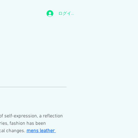
ログイン
f self-expression, a reflection 
ries, fashion has been 
cal changes. 
mens leather 