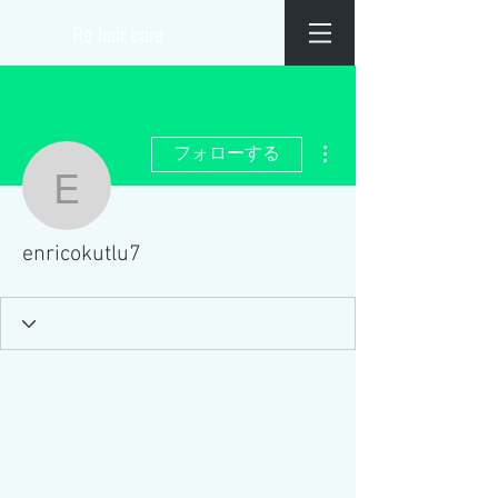
​Re hair care
その他
フォローする
enricokutlu7
enricokutlu7