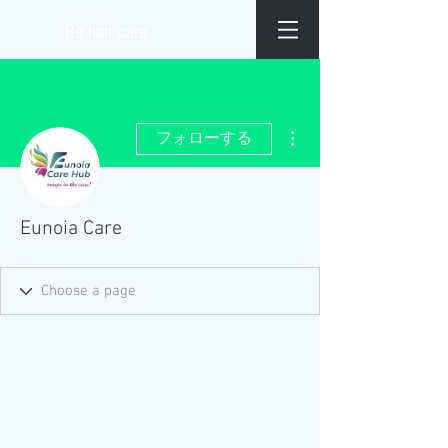
​Re hair care
その他
フォローする
Eunoia Care