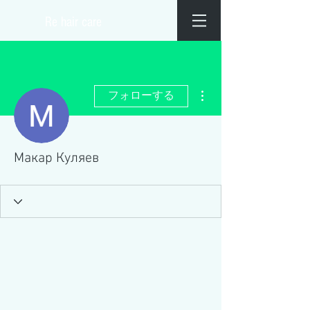
​Re hair care
その他
フォローする
Макар Куляев