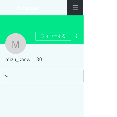
​Re hair care
その他
フォローする
mizu_know1130
mizu_know1130