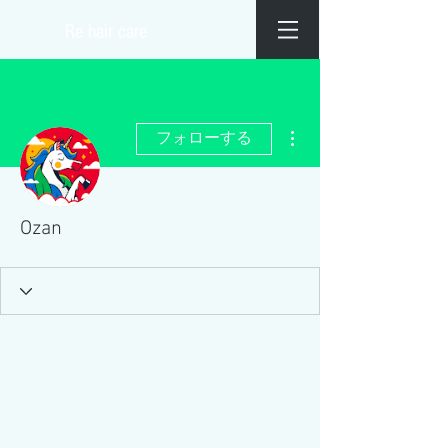
​Re hair care
その他
フォローする
Ozan