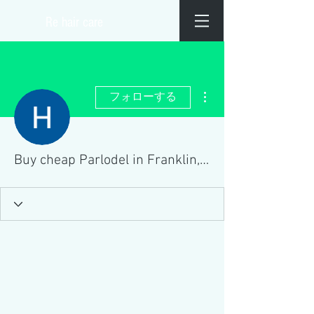
​Re hair care
その他
フォローする
Buy cheap Parlodel in Franklin, Tennessee Online