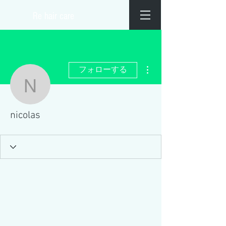
​Re hair care
その他
フォローする
nicolas
nicolas