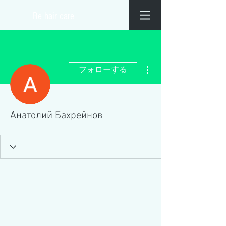
​Re hair care
その他
フォローする
Анатолий Бахрейнов