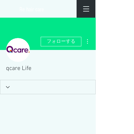
​Re hair care
その他
フォローする
qcare Life