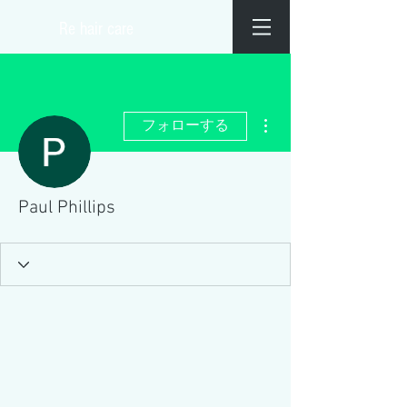
​Re hair care
その他
フォローする
Paul Phillips